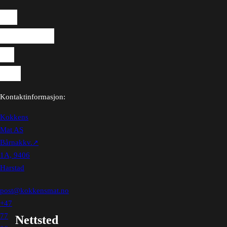
Til
hverdags
og
fest
Kontaktinformasjon:
Kokkens
Mat AS
Bårnakkv.
1A, 9406
Harstad
post@kokkensmat.no
+47
77
Nettsted