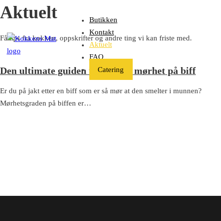
Aktuelt
Hopp til hovedinnhold
Hopp til bunntekst
Butikken
Kontakt
Få tips fra kokken, oppskrifter og andre ting vi kan friste med.
Aktuelt
FAQ
Den ultimate guiden til perfekt mørhet på biff
Catering
Er du på jakt etter en biff som er så mør at den smelter i munnen?
Mørhetsgraden på biffen er…