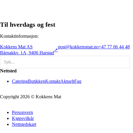
Til hverdags og fest
Kontaktinformasjon:
Kokkens Mat AS
post@kokkensmat.no
+47 77 06 44 48
Bårnakkv. 1A, 9406 Harstad
Søk
Nettsted
Catering
Butikken
Kontakt
Aktuelt
Faq
Copyright 2026 © Kokkens Mat
Personvern
Kjøpsvilkår
Nettstedskart