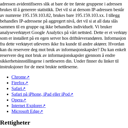
adressen avidentifiseres slik at bare de tre første gruppene i adressen
brukes til å generere statistikk. Det vil si at dersom IP-adressen består
av numrene 195.159.103.82, brukes bare 195.159.103.xx. I tillegg
behandles IP-adressene på aggregert nivå, det vil si at all data slås
sammen til en gruppe og ikke behandles individuelt. Vi bruker
analyseverktøyet Google Analytics på vårt nettsted. Dette er et verktøy
som er installert på en egen server hos driftsleverandøren. Informasjon
fra dette verktøyet utleveres ikke fra kunde til andre aktører. Hvordan
kan du reservere deg mot bruk av informasjonskapsler? Du kan enkelt
reservere deg mot bruk av informasjonskapsler gjennom å endre
sikkerhetsinnstillingene i nettleseren din. Under finner du linker til
instruksjoner for de mest brukte nettleserne.
Chrome
Firefox
Safari
Safari på iPhone, iPad eller iPod
Opera
Internet Explorer
Microsoft Edge
Rettigheter