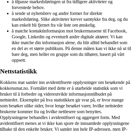
å tilpasse markedsføringen ut fra tidligere aktiviteter og
forventede behov.
å sende ut nyhetsbrev og andre former for direkte
markedsføring. Slike aktiviteter krever samtykke fra deg, og du
kan enkelt bli fjernet fra vår liste om ønskelig.
å matche kontaktinformasjon mot brukermassene til Facebook,
Google, Linkedin og eventuelt andre digitale aktører. Vi kan
ikke matche din informasjon alene, du blir alltid behandlet som
en del av et større publikum. På denne måten kan vi ikke nå ut til
bare deg, men heller en gruppe som du tilhører, basert på vårt
oppsett.
Nettstatistikk
Kokkens mat samler inn avidentifiserte opplysninger om besøkende på
kokkensmat.no. Formålet med dette er å utarbeide statistikk som vi
bruker til å forbedre og videreutvikle informasjonstilbudet på
nettstedet. Eksempler på hva statistikken gir svar på, er hvor mange
som besøker ulike sider, hvor lenge besøket varer, hvilke nettsteder
brukerne kommer fra og hvilke nettlesere som benyttes.
Opplysningene behandles i avidentifisert og aggregert form. Med
avidentifisert menes at vi ikke kan spore de innsamlede opplysningene
tilbake til den enkelte bruker. Vi samler inn hele IP-adressen, men IP-