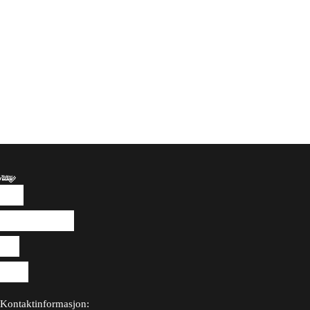
Til
hverdags
og
fest
Kontaktinformasjon: