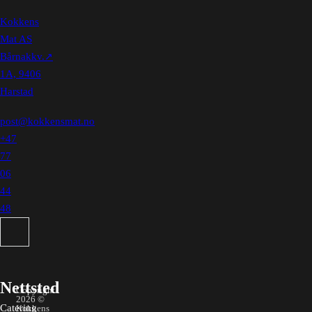
Kokkens
Mat AS
Bårnakkv.
1A, 9406
Harstad
post@kokkensmat.no
+47
77
06
44
48
Søk
Nettsted
Copyright
2026 ©
Catering
Kokkens